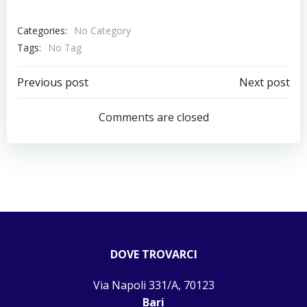
Categories:
No Category
Tags:
No Tag
Navigazione
Navigazion
Previous post
Next post
articoli
articoli
Comments are closed
DOVE TROVARCI
Via Napoli 331/A, 70123
Bari