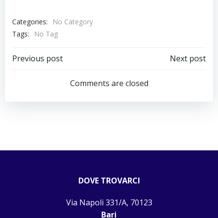
Categories:
No Category
Tags:
No Tag
Navigazione
Navigazion
Previous post
Next post
articoli
articoli
Comments are closed
DOVE TROVARCI
Via Napoli 331/A, 70123
Bari