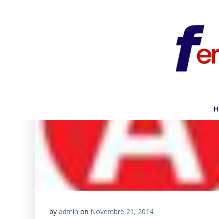
Vai
al
contenuto
H
by
admin
on
Novembre 21, 2014